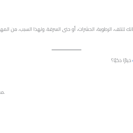
ك للتلف، الرطوبة، الحشرات، أو حتى السرقة. ولهذا السبب، من الم
خيارًا ذكيًا؟
مستودعات مزوّدة بكاميرات مراقبة وإنذارات ضد السرقة.