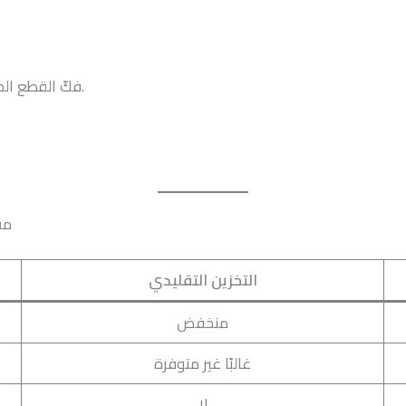
فكّ القطع الكبيرة لتوفير مساحة أكبر وتقليل الضغط على المفاصل.
مق
التخزين التقليدي
منخفض
غالبًا غير متوفرة
لا