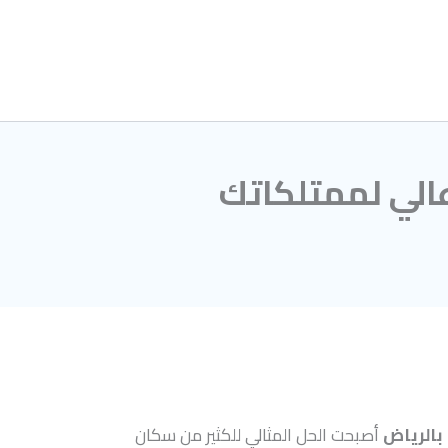
Skip
to
content
عالي لممتلكاتك
بالرياض
أصبحت الحل المثالي للكثير من سكان