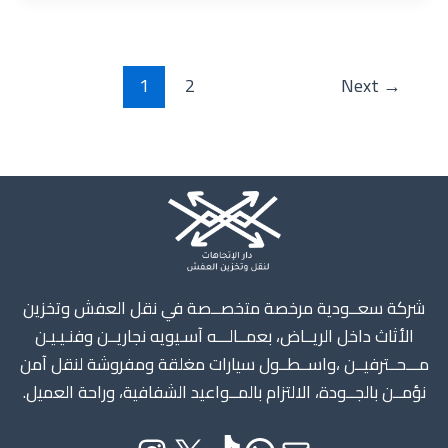
1
2
Next
→
Instagram
X
TikTok
WhatsApp
Mail
شركة سعــودية مرخصة متخصــصة في نقل العفش وتخزين
الأثاث داخل الريــاض، بعمــالـــه آسـيويه نجاريــن وفنـيـيـن
مـــحــترفيــن ،واســطــول سيارات مغلقة ومفروشة لنقل آمن
نؤمــن بالجــودة، الالتزام بالمــواعيد الشفافية، وراحة العميل.