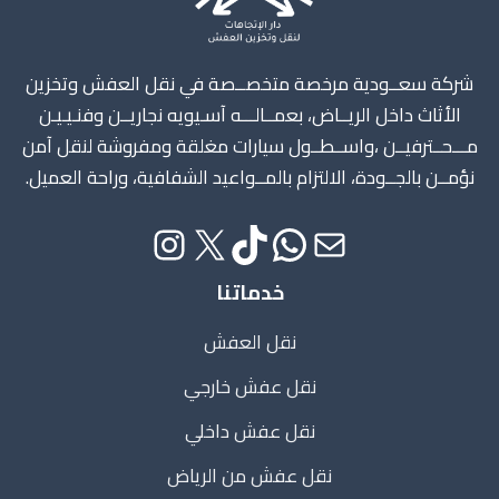
شركة سعــودية مرخصة متخصــصة في نقل العفش وتخزين
الأثاث داخل الريــاض، بعمــالـــه آسـيويه نجاريــن وفنـيـيـن
مـــحــترفيــن ،واســطــول سيارات مغلقة ومفروشة لنقل آمن
نؤمــن بالجــودة، الالتزام بالمــواعيد الشفافية، وراحة العميل.
خدماتنا
نقل العفش
نقل عفش خارجي
نقل عفش داخلي
نقل عفش من الرياض