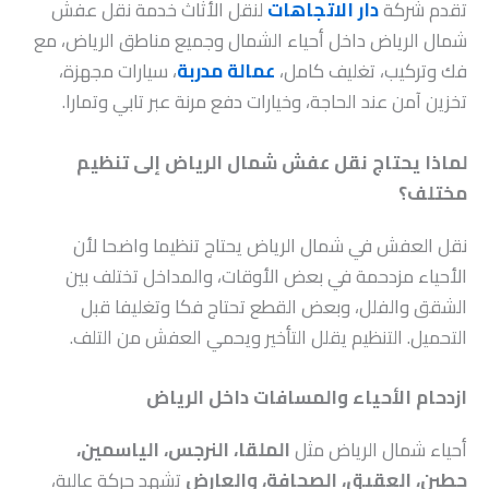
تقدم شركة
دار الاتجاهات
لنقل الأثاث خدمة نقل عفش
شمال الرياض داخل أحياء الشمال وجميع مناطق الرياض، مع
فك وتركيب، تغليف كامل،
عمالة مدربة
، سيارات مجهزة،
تخزين آمن عند الحاجة، وخيارات دفع مرنة عبر تابي وتمارا.
لماذا يحتاج نقل عفش شمال الرياض إلى تنظيم
مختلف؟
نقل العفش في شمال الرياض يحتاج تنظيما واضحا لأن
الأحياء مزدحمة في بعض الأوقات، والمداخل تختلف بين
الشقق والفلل، وبعض القطع تحتاج فكا وتغليفا قبل
التحميل. التنظيم يقلل التأخير ويحمي العفش من التلف.
ازدحام الأحياء والمسافات داخل الرياض
أحياء شمال الرياض مثل
الملقا، النرجس، الياسمين،
حطين، العقيق، الصحافة، والعارض
تشهد حركة عالية،