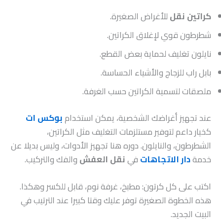
كراتين نقل
للأغراض الصغيرة.
شطرطون قوي لإغلاق الكراتين.
نايلون تغليف لحماية بعض القطع.
بابل راب للزجاج والأشياء الحساسة.
ملصقات لتسمية الكراتين حسب الغرفة.
عند تجهيز أغراضك الشخصية، يمكن استخدام
بوكس ات
كخيار داعم لتوفير مستلزمات التغليف مثل الكراتين،
الشطرطون، والنايلون. دوره هنا تجهيز الأدوات، وليس بديلا عن
خدمة
دار الاتجاهات
في
نقل العفش
والفك والتركيب.
اكتب على كل كرتون: مطبخ، غرفة نوم، قابل للكسر وهكذا.
هذه الخطوة الصغيرة توفر عليك وقتا كبيرا عند الترتيب في
البيت الجديد.