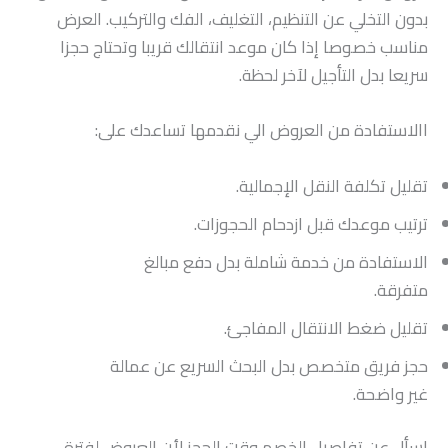
بدون التخلي عن التنظيم، التغليف، الفك والتركيب. العرض
مناسب خصوصا إذا كان موعد انتقالك قريبا وتحتاج حجزا
سريعا بدل التأجيل لآخر لحظة.
االاستفادة من العروض الي نقدمها تساعدك على:
تقليل تكلفة النقل الإجمالية.
ترتيب موعدك قبل ازدحام الحجوزات.
الاستفادة من خدمة شاملة بدل دفع مبالغ
متفرقة.
تقليل ضغط الانتقال المفاجئ.
حجز فريق متخصص بدل البحث السريع عن عمالة
غير واضحة.
اسأل عن تفاصيل الخصم وقت الحجز لأن العروض لفترة