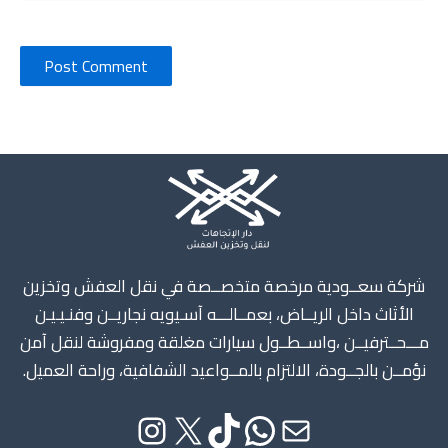
Instagram
X
TikTok
WhatsApp
Mail
شركة سعــودية مرخصة متخصــصة في نقل العفش وتخزين
الأثاث داخل الريــاض، بعمــالـــه آسـيويه نجاريــن وفنـيـيـن
مـــحــترفيــن ،واســطــول سيارات مغلقة ومفروشة لنقل آمن
نؤمــن بالجــودة، الالتزام بالمــواعيد الشفافية، وراحة العميل.