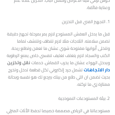
حوش نرمي فيه الأغراض ونقفل الباب. التخزين عندنا علم
وعناية فائقة.
1. التجهيز الفني قبل التخزين
قبل ما يدخل العفش المستودع لازم يمر بمرحلة تجهيز دقيقة
تضمن سلامته. الثلاجات مثلا لازم تتنظف وتتنشف تماما
وتتخلى أبوابها مفتوحة شوي عشان ما تعفن وتطلع ريحة.
الكنب والسجاد لازم يتغلف تغليف تنفسي خاص يمنع الرطوبة
ويدخل الهواء عشان ما يخرب القماش. خدمات
نقل وتخزين
دار الاتجاهات
تشمل جرد إلكتروني لكل قطعة تدخل وتخرج
بحيث تضمن ان اللي طلع من بيتك بيرجع لك هو نفسه وبحالة
ممتازة زي ما تركته.
2. بيئة المستودعات النموذجية
مستودعاتنا في الرياض مصممة خصيصا لحفظ الأثاث المنزلي