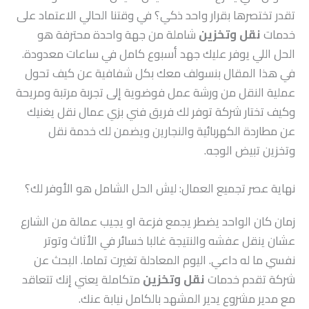
تقدر تختصرها بقرار واحد ذكي؟ في وقتنا الحالي الاعتماد على
خدمات
نقل وتخزين
شاملة من جهة واحدة محترفة هو
الحل اللي يوفر عليك جهد أسبوع كامل في ساعات معدودة.
في هذا المقال بنسولف معك بكل شفافية عن كيف تحول
عملية النقل من ورشة عمل فوضوية إلى تجربة مرتبة ومريحة
وكيف تختار شركة توفر لك فريق فني بزي عمال نقل يغنيك
عن مطاردة الكهربائية والنجارين ويضمن لك خدمة نقل
وتخزين تبيض الوجه.
نهاية عصر تجميع العمال: ليش الحل الشامل هو الأوفر لك؟
زمان كان الواحد يضطر يجمع فزعة او يجيب عمالة من الشارع
عشان ينقل عفشه والنتيجة غالبا خسائر في الأثاث وتوتر
نفسي ما له داعي. اليوم المعادلة تغيرت تماما. البحث عن
شركة تقدم خدمات
نقل وتخزين
متكاملة يعني إنك تتعاقد
مع مدير مشروع يدير المشهد بالكامل نيابة عنك.