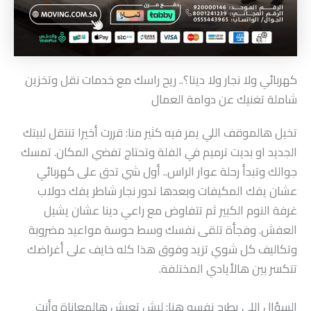
كهربائي ولا نجار ولا دينا؟.. ريح راسك مع خدمات نقل وتخزين
شاملة تغنيك عن دوامة العمال
تخيل هالموقف اللي يمر فيه كثير منا: قررت أخيرا تنتقل لبيتك
الجديد او بديت ترميم في الفلة وتحتاج تفضي المكان. تمسك
جوالك وتبدأ رحلة عوار الراس.. أول شي تدق على كهربائي
عشان يفك المكيفات وبعدها تدور نجار شاطر يفك دولاب
غرفة النوم الكبير ثم تتفاوض مع راعي دينا عشان يشيل
العفش. وفجأة تلقى نفسك وسط حوسة مواعيد مضروبة
وتكاليف كل شوي تزيد وفوق هذا كله خايف على أغراضك
تتكسر بين هالأيادي المختلفة.
السؤال اللي يطرح نفسه هنا: ليش تعيش هالمعاناة وأنت