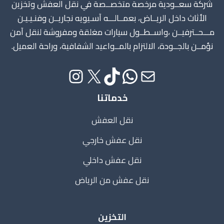
شركة سعــودية مرخصة متخصــصة في نقل العفش وتخزين
الأثاث داخل الريــاض، بعمــالـــه آسـيويه نجاريــن وفنـيـيـن
مـــحــترفيــن ،واســطــول سيارات مغلقة ومفروشة لنقل آمن
نؤمــن بالجــودة، الالتزام بالمــواعيد الشفافية، وراحة العميل.
خدماتنا
نقل العفش
نقل عفش خارجي
نقل عفش داخلي
نقل عفش من الرياض
التخزين