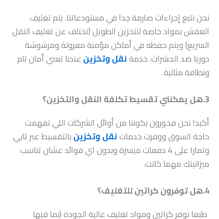
نحن نتبع إجراءات صارمة جدا في مستودعاتنا. يتم تغليف
العفش بمواد خاصة للتخزين الطويل (تختلف عن تغليف النقل
السريع) ويتم حفظه في أماكن مؤمنة معزولة ومرشوشة
دوريا ضد الحشرات. خدمة
نقل وتخزين
عندنا تعني أمان تام
ونظافة مثالية.
3.هل يمكنني تقسيط تكلفة النقل والتخزين؟
أكيد! نحن فخورون بكوننا من أوائل الشركات اللي تفهمت
حاجة السوق ووفرت خدمات
نقل وتخزين
بالتقسيط عبر تابي
وتمارا على 4 دفعات ميسرة وبدون اي فوائد عشان تناسب
ميزانيتك مهما كانت.
4.هل توفرون كراتين للتغليف؟
طبعا نوفر كراتين ومواد تغليف عالية الجودة (بما فيها