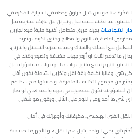
الفكرة هنا مو بس شيل كرتون وحطه في السيارة. الفكرة في
التنسيق. لما تطلب خدمة نقل وتخزين من شركة محترفة مثل
دار الاتجاهات
يجيك فريق متكامل (كتيبة فنية) فيه: نجارين
محترفين لفك غرف النوم والمطابخ وفنيي تكييف وتبريد
للتعامل مع السبلت والشباك وعمالة مدربة للتحميل والتنزيل.
بدال ما تدفع لثلاث او أربع جهات مختلفة وتضيع وقتك في
التنسيق بينهم تدفع فاتورة واحدة لجهة واحدة مسؤولة عن
كل شي. وغالبا تكلفة باقة نقل وتخزين الشاملة تكون أقل
بكثير من مجموع التكاليف المتفرقة لو حسبتها صح. هذا غير
ان المسؤولية تكون محصورة في جهة واحدة يعني لو صار
اي شي ما أحد يرمي اللوم على الثاني ويقول مو شغلي.
النقل الفني الهندسي.. مكيفاتك وأجهزتك في أمان
أكثر شي يخلي الواحد يشيل هم النقل هو الأجهزة الحساسة.