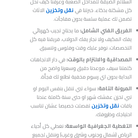
السلالم الضيقة للمداخل الصعبة وعرفنا كيف نحل
كل مشكلة بذكاء. خبرتنا في
نقل وتخزين
الاثاث
تضمن لك عملية سلسة بدون مفاجآت.
الفريق الفني الشامل:
ما يحتاج تجيب كهربائي
يفك المكيف ولا نجار يفك الدولاب. فريقنا فيه كل
التخصصات. نوفر عليك وقت وفلوس وتنسيق.
المصداقية والالتزام بالوقت:
في دار الاتجاهات
كلمتنا سيف. موعدنا دقيق وسعرنا واضح من
البداية بدون اي رسوم مخفية تطلع لك فجأة.
المرونة التامة:
سواء تبي تنقل بنفس اليوم او
تبي تخزن عفشك شهر او حتى سنة كاملة عندنا
باقات
نقل وتخزين
تفصلت خصيصا عشان تناسب
احتياجك وظروفك.
التغطية الجغرافية الواسعة:
نغطي كل أحياء
الرياض (شمال وجنوب وشرق وغرب) وننقل لجميع