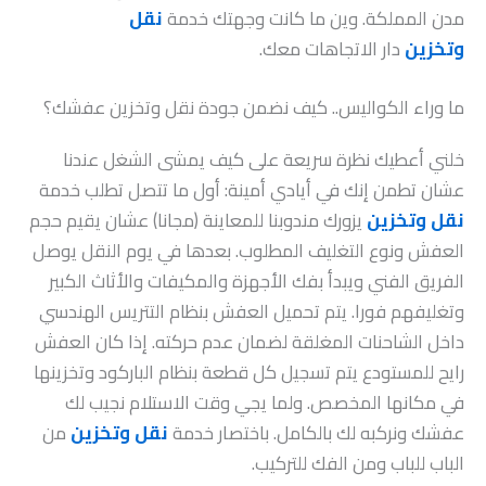
مدن المملكة. وين ما كانت وجهتك خدمة
نقل
وتخزين
دار الاتجاهات معك.
ما وراء الكواليس.. كيف نضمن جودة نقل وتخزين عفشك؟
خلني أعطيك نظرة سريعة على كيف يمشى الشغل عندنا
عشان تطمن إنك في أيادي أمينة: أول ما تتصل تطلب خدمة
نقل وتخزين
يزورك مندوبنا للمعاينة (مجانا) عشان يقيم حجم
العفش ونوع التغليف المطلوب. بعدها في يوم النقل يوصل
الفريق الفني ويبدأ بفك الأجهزة والمكيفات والأثاث الكبير
وتغليفهم فورا. يتم تحميل العفش بنظام التتريس الهندسي
داخل الشاحنات المغلقة لضمان عدم حركته. إذا كان العفش
رايح للمستودع يتم تسجيل كل قطعة بنظام الباركود وتخزينها
في مكانها المخصص. ولما يجي وقت الاستلام نجيب لك
عفشك ونركبه لك بالكامل. باختصار خدمة
نقل وتخزين
من
الباب للباب ومن الفك للتركيب.