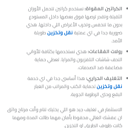
الكراتين المقواة:
نستخدم كراتين تتحمل الأوزان
الثقيلة وتقدر ترصها فوق بعضها داخل المستودع
بدون ما تنخفس وتخرب الأغراض اللي داخلها. هذي
ضرورية جدا في اي عملية
نقل وتخزين
طويلة
الأمد.
رولات الفقاعات:
هذي نستخدمها بكثافة للأواني
التحف شاشات التلفزيون والمرايا. تعطي حماية
مضاعفة ضد الصدمات.
التغليف الحراري:
هذا أساسي جدا في اي خدمة
نقل وتخزين
لحماية الكنب والمراتب من الغبار
البقع وحتى الرطوبة الجوية.
الاستثمار في تغليف جيد هو اللي يخليك تنام وأنت مرتاح واثق
ان عفشك الغالي محفوظ بأمان مهما طالت المدة ومهما
كانت ظروف الطريق او التخزين.