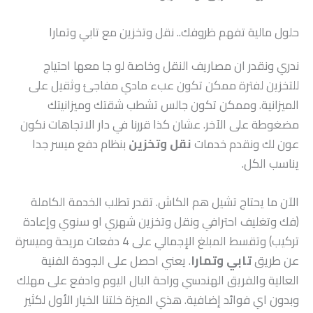
حلول مالية تفهم ظروفك.. نقل وتخزين مع تابي وتمارا
ندري ونقدر ان مصاريف النقل وخاصة لو جا معها احتياج
للتخزين لفترة ممكن تكون عبء مادي مفاجئ وثقيل على
الميزانية. وممكن تكون جالس تشطب شقتك وميزانيتك
مضغوطة على الآخر. عشان كذا قررنا في دار الاتجاهات نكون
عون لك ونقدم خدمات
نقل وتخزين
بنظام دفع ميسر جدا
يناسب الكل.
الآن ما يحتاج تشيل هم الكاش. تقدر تطلب الخدمة الكاملة
(فك وتغليف احترافي ونقل وتخزين شهري او سنوي وإعادة
تركيب) وتقسط المبلغ الإجمالي على 4 دفعات مريحة وميسرة
عن طريق
تابي وتمارا
. يعني احصل على الجودة الفنية
العالية والفريق الهندسي وراحة البال اليوم وادفع على مهلك
وبدون اي فوائد إضافية. هذي الميزة خلتنا الخيار الأول لكثير