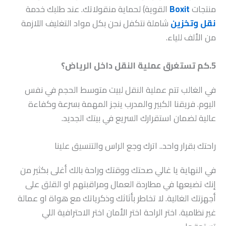
منتجات
Boxit
القوية) لحماية منقولاتك. عند طلبك خدمة
نقل وتخزين
شاملة نتكفل نحن بكل مواد التغليف اللازمة
من الألف للياء.
5.كم تستغرق عملية النقل داخل الرياض؟
في الغالب تتم عملية النقل لبيت متوسط الحجم في نفس
اليوم. فريقنا الكبير والمدرب ينجز المهمة بسرعة وكفاءة
عالية لضمان استقرارك السريع في بيتك الجديد.
راحتك بقرار واحد.. اترك وجع الراس والتنسيق علينا
في النهاية يا غالي صحتك ووقتك وراحة بالك أغلى بكثير من
إنك تضيعها في مطاردة العمال ومراقبتهم او القلق على
أجهزتك الغالية. لا تخاطر بأثاثك وذكرياتك مع هواة او عمالة
غير نظامية. اختر الراحة اختر الأمان اختر الاحترافية اللي