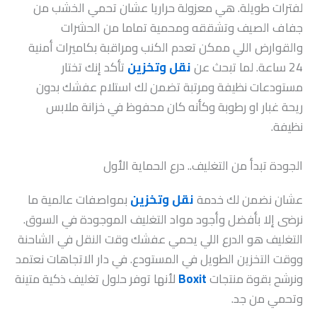
لفترات طويلة. هي معزولة حراريا عشان تحمي الخشب من
جفاف الصيف وتشققه ومحمية تماما من الحشرات
والقوارض اللي ممكن تعدم الكنب ومراقبة بكاميرات أمنية
24 ساعة. لما تبحث عن
نقل وتخزين
تأكد إنك تختار
مستودعات نظيفة ومرتبة تضمن لك استلام عفشك بدون
ريحة غبار او رطوبة وكأنه كان محفوظ في خزانة ملابس
نظيفة.
الجودة تبدأ من التغليف.. درع الحماية الأول
عشان نضمن لك خدمة
نقل وتخزين
بمواصفات عالمية ما
نرضى إلا بأفضل وأجود مواد التغليف الموجودة في السوق.
التغليف هو الدرع اللي يحمي عفشك وقت النقل في الشاحنة
ووقت التخزين الطويل في المستودع. في دار الاتجاهات نعتمد
ونرشح بقوة منتجات
Boxit
لأنها توفر حلول تغليف ذكية متينة
وتحمي من جد.