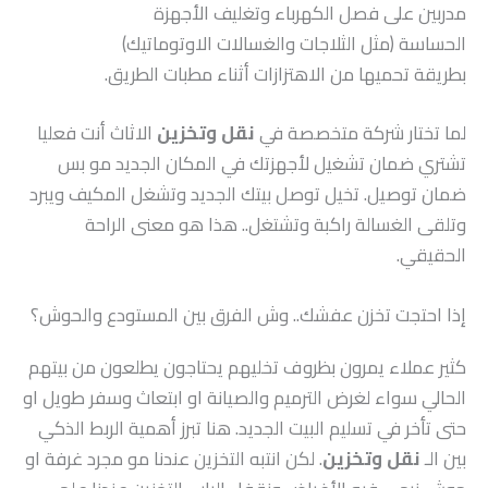
مدربين على فصل الكهرباء وتغليف الأجهزة
الحساسة (مثل الثلاجات والغسالات الاوتوماتيك)
بطريقة تحميها من الاهتزازات أثناء مطبات الطريق.
لما تختار شركة متخصصة في
نقل وتخزين
الاثاث أنت فعليا
تشتري ضمان تشغيل لأجهزتك في المكان الجديد مو بس
ضمان توصيل. تخيل توصل بيتك الجديد وتشغل المكيف ويبرد
وتلقى الغسالة راكبة وتشتغل.. هذا هو معنى الراحة
الحقيقي.
إذا احتجت تخزن عفشك.. وش الفرق بين المستودع والحوش؟
كثير عملاء يمرون بظروف تخليهم يحتاجون يطلعون من بيتهم
الحالي سواء لغرض الترميم والصيانة او ابتعاث وسفر طويل او
حتى تأخر في تسليم البيت الجديد. هنا تبرز أهمية الربط الذكي
بين الـ
نقل وتخزين
. لكن انتبه التخزين عندنا مو مجرد غرفة او