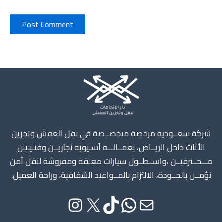
Instagram
X
TikTok
WhatsApp
Mail
شركة سعــودية مرخصة متخصــصة في نقل العفش وتخزين
الأثاث داخل الريــاض، بعمــالـــه آسـيويه نجاريــن وفنـيـيـن
مـــحــترفيــن ،واســطــول سيارات مغلقة ومفروشة لنقل آمن
نؤمــن بالجــودة، الالتزام بالمــواعيد الشفافية، وراحة العميل.